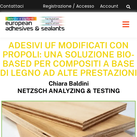
Contattaci
Registrazione / Accesso
Account
ADESIVI UF MODIFICATI CON
PROPOLI: UNA SOLUZIONE BIO-
BASED PER COMPOSITI A BASE
DI LEGNO AD ALTE PRESTAZIONI
Chiara Baldini
NETZSCH ANALYZING & TESTING